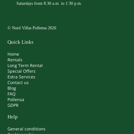
Saturdays from 8:30 a.m. to 1:30 p.m.
© Nord Villas Pollensa 2026
Quick Links
Home
Rentals
Long Term Rental
Special Offers
Extra Services
Contact us
Blog
FAQ
Pollensa
GDPR
Help
General conditions