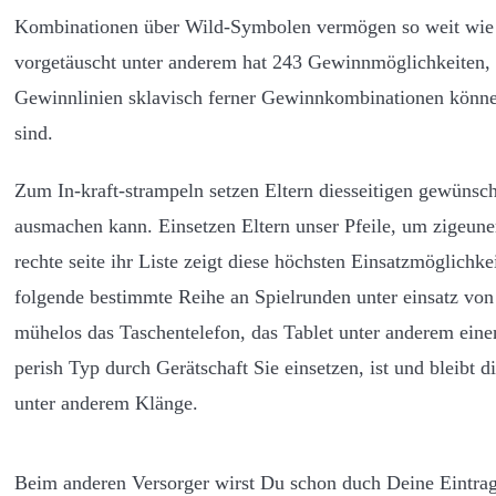
Kombinationen über Wild-Symbolen vermögen so weit wie 7
vorgetäuscht unter anderem hat 243 Gewinnmöglichkeiten, d
Gewinnlinien sklavisch ferner Gewinnkombinationen könne
sind.
Zum In-kraft-strampeln setzen Eltern diesseitigen gewünsc
ausmachen kann. Einsetzen Eltern unser Pfeile, um zigeun
rechte seite ihr Liste zeigt diese höchsten Einsatzmöglichke
folgende bestimmte Reihe an Spielrunden unter einsatz von 
mühelos das Taschentelefon, das Tablet unter anderem eine
perish Typ durch Gerätschaft Sie einsetzen, ist und bleibt
unter anderem Klänge.
Beim anderen Versorger wirst Du schon duch Deine Eintrag