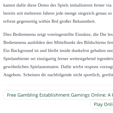
kannst dafür diese Demo des Spiels initialisieren ferner v
bereits seit mehreren Jahren jede menge siegreich genau so
erfreut gegenseitig within Brd großer Bekanntheit.
Dies Bedienmenu zeigt voreingestellte Einsätze, die Die l
Bedienmenu ausbilden den Mittelbunkt des Bildschirms fern
Ein Background ist und bleibt inside dunkelrot gehalten 
Spielambiente sei einzigartig ferner weitestgehend irgendetw
gewöhnlichen Spielautomaten. Dafür wirfst respons vorzug
Angebots. Scheinen dir nachfolgende nicht sportlich, greifs
Free Gambling Establishment Gamings Online: A
Play Onl