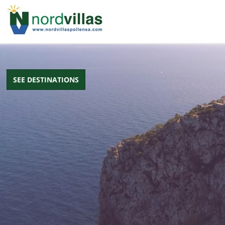
pinup
1win
pin up casino
pin up
SEE DESTINATIONS