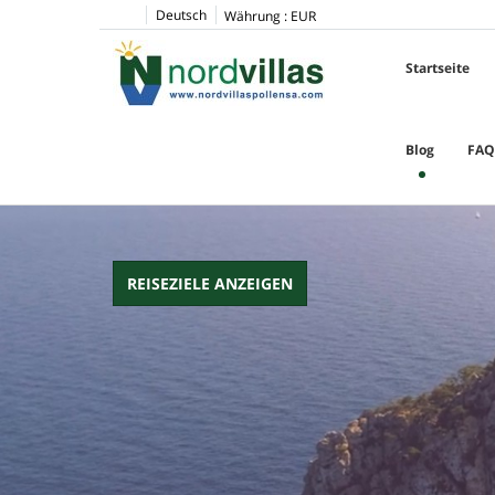
pinup
1win
pin up casino
pin up
Deutsch
Währung :
EUR
Startseite
Blog
FAQ
REISEZIELE ANZEIGEN