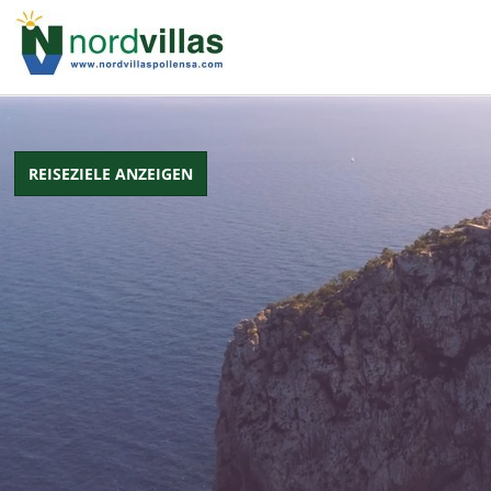
pinup
1win
pin up casino
pin up
REISEZIELE ANZEIGEN