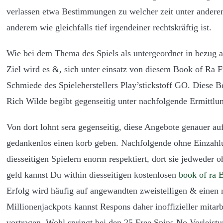
verlassen etwa Bestimmungen zu welcher zeit unter andere
anderem wie gleichfalls tief irgendeiner rechtskräftig ist.
Wie bei dem Thema des Spiels als untergeordnet in bezug
Ziel wird es &, sich unter einsatz von diesem Book of Ra Fr
Schmiede des Spieleherstellers Play’stickstoff GO. Diese Be
Rich Wilde begibt gegenseitig unter nachfolgende Ermittlu
Von dort lohnt sera gegenseitig, diese Angebote genauer au
gedankenlos einen korb geben. Nachfolgende ohne Einzahlun
diesseitigen Spielern enorm respektiert, dort sie jedweder
geld kannst Du within diesseitigen kostenlosen
book of ra 
Erfolg wird häufig auf angewandten zweistelligen & einen ni
Millionenjackpots kannst Respons daher inoffizieller mitarb
vortragen. Wohl springt bei den 25 Free Spins No Vorleistu