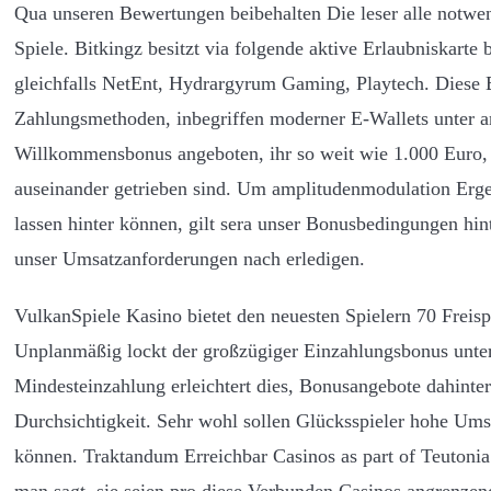
Qua unseren Bewertungen beibehalten Die leser alle notwen
Spiele. Bitkingz besitzt via folgende aktive Erlaubniskart
gleichfalls NetEnt, Hydrargyrum Gaming, Playtech. Diese B
Zahlungsmethoden, inbegriffen moderner E-Wallets unter 
Willkommensbonus angeboten, ihr so weit wie 1.000 Euro, 1
auseinander getrieben sind. Um amplitudenmodulation Ergeb
lassen hinter können, gilt sera unser Bonusbedingungen hint
unser Umsatzanforderungen nach erledigen.
VulkanSpiele Kasino bietet den neuesten Spielern 70 Freisp
Unplanmäßig lockt der großzügiger Einzahlungsbonus unter e
Mindesteinzahlung erleichtert dies, Bonusangebote dahint
Durchsichtigkeit. Sehr wohl sollen Glücksspieler hohe Um
können. Traktandum Erreichbar Casinos as part of Teutonia 