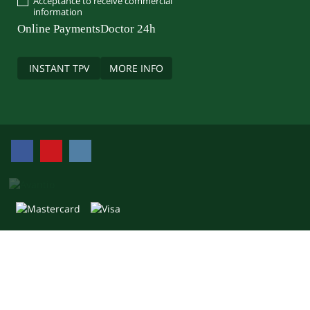
Acceptance to receive commercial
information
Online Payments
Doctor 24h
INSTANT TPV
MORE INFO