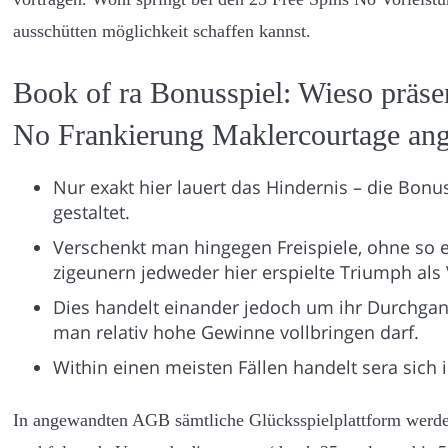
ausschütten möglichkeit schaffen kannst.
Book of ra Bonusspiel: Wieso präse
No Frankierung Maklercourtage ang
Nur exakt hier lauert das Hindernis – die Bon
gestaltet.
Verschenkt man hingegen Freispiele, ohne so ei
zigeunern jedweder hier erspielte Triumph als
Dies handelt einander jedoch um ihr Durchgan
man relativ hohe Gewinne vollbringen darf.
Within einen meisten Fällen handelt sera sich
In angewandten AGB sämtliche Glücksspielplattform werd