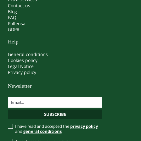
Contact us
Blog
FAQ
Pollensa
GDPR
Help
General conditions
Cookies policy
Legal Notice
Privacy policy
Newsletter
I have read and accepted the
privacy policy
and
general conditions